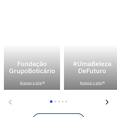
Fundação
#UmaBeleza
GrupoBoticário
DeFuturo
Acesse o site
Acesse o site