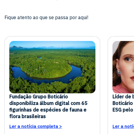
Fique atento ao que se passa por aqui!
Fundação Grupo Boticário
Líder de 
disponibiliza álbum digital com 65
Boticário
figurinhas de espécies de fauna e
ESG pelo
flora brasileiras
Ler a notícia completa >
Ler a not