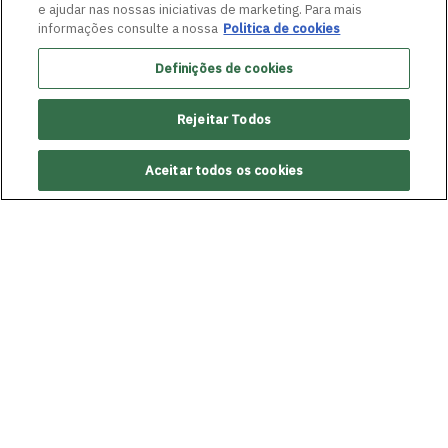
e ajudar nas nossas iniciativas de marketing. Para mais
informações consulte a nossa
Politica de cookies
Definições de cookies
Rejeitar Todos
Aceitar todos os cookies
ANTERIOR
Grupo Boticário promove talk sobre
liderança feminina, no âmbito do projeto
‘Empreendedoras da Beleza’
PRÓXIMA
Rossana Gama, Country Manager do